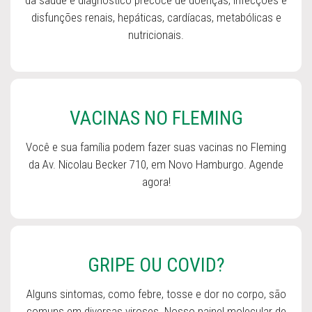
da saúde e diagnóstico precoce de doenças, infecções e
disfunções renais, hepáticas, cardíacas, metabólicas e
nutricionais.
VACINAS NO FLEMING
Você e sua família podem fazer suas vacinas no Fleming
da Av. Nicolau Becker 710, em Novo Hamburgo. Agende
agora!
GRIPE OU COVID?
Alguns sintomas, como febre, tosse e dor no corpo, são
comuns em diversas viroses. Nosso painel molecular de