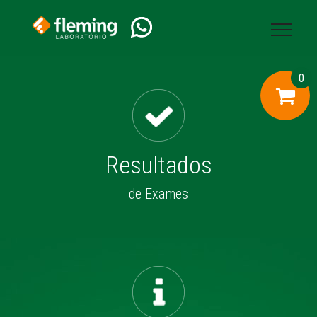
fleminglab.com.br /default.cshtml
0
Resultados
de Exames