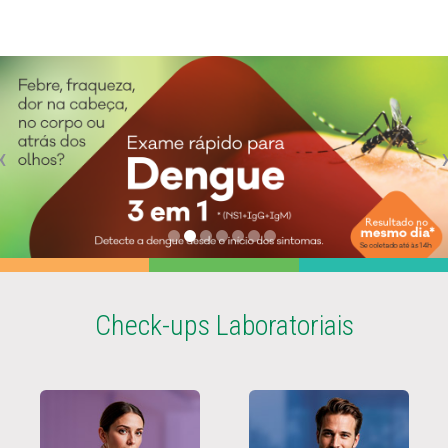
‹
Check-ups Laboratoriais