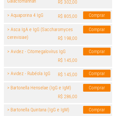
Galactomannan
R$ 302,00
> Aquaporina 4 IgG
Comprar
R$ 805,00
> Asca IgA e IgG (Saccharomyces
Comprar
cerevisiae)
R$ 198,00
> Avidez - Citomegalovírus IgG
Comprar
R$ 145,00
> Avidez - Rubéola IgG
Comprar
R$ 145,00
> Bartonella Henselae (IgG e IgM)
Comprar
R$ 286,00
> Bartonella Quintana (IgG e IgM)
Comprar