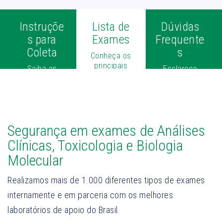
Instruçõe
Lista de
Dúvidas
s para
Exames
Frequente
Coleta
s
Conheça os
principais
Saiba as
Esclareça
exames
orientações
suas
realizados
para
principais
cada tipo de
dúvidas sobre
coleta
exames
Segurança em exames de Análises
Clínicas, Toxicologia e Biologia
Molecular
Realizamos mais de 1.000 diferentes tipos de exames
internamente e em parceria com os melhores
laboratórios de apoio do Brasil.