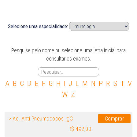
Selecione uma especialidade:
Pesquise pelo nome ou selecione uma letra inicial para
consultar os exames.
A
B
C
D
E
F
G
H
I
J
L
M
N
P
R
S
T
V
W
Z
> Ac. Anti Pneumococos IgG
Comprar
R$ 492,00