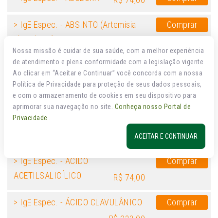
> IgE Espec. - ABSINTO (Artemisia
Comprar
absinthium)
R$ 74,00
Nossa missão é cuidar de sua saúde, com a melhor experiência
de atendimento e plena conformidade com a legislação vigente.
> IgE Espec. - ACÁCIA
Comprar
R$ 74,00
Ao clicar em “Aceitar e Continuar” você concorda com a nossa
Política de Privacidade para proteção de seus dados pessoais,
> IgE Espec. - AÇAFRÃO
Comprar
R$ 75,00
e com o armazenamento de cookies em seu dispositivo para
aprimorar sua navegação no site.
Conheça nosso Portal de
Privacidade
.
> IgE Espec. - ACARUS SIRO
Comprar
R$ 74,00
ACEITAR E CONTINUAR
> IgE Espec. - ÁCIDO
Comprar
ACETILSALICÍLICO
R$ 74,00
> IgE Espec. - ÁCIDO CLAVULÂNICO
Comprar